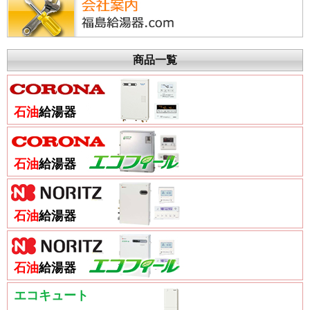
商品一覧
石油
給湯器
石油
給湯器
石油
給湯器
石油
給湯器
エコキュート