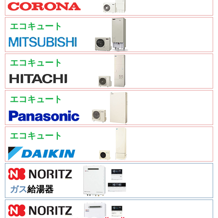
エコキュート
エコキュート
エコキュート
エコキュート
ガス
給湯器