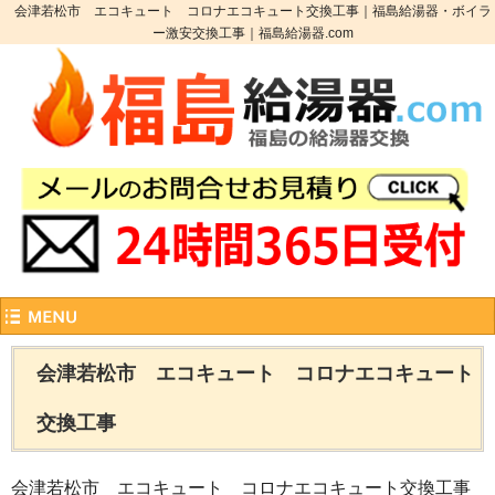
会津若松市 エコキュート コロナエコキュート交換工事｜福島給湯器・ボイラ
ー激安交換工事｜福島給湯器.com
会津若松市 エコキュート コロナエコキュート
交換工事
会津若松市 エコキュート コロナエコキュート交換工事